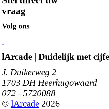
Stel direct uw
vraag
Volg ons
lArcade | Duidelijk met cijf
J. Duikerweg 2
1703 DH Heerhugowaard
072 - 5720088
©
lArcade
2026